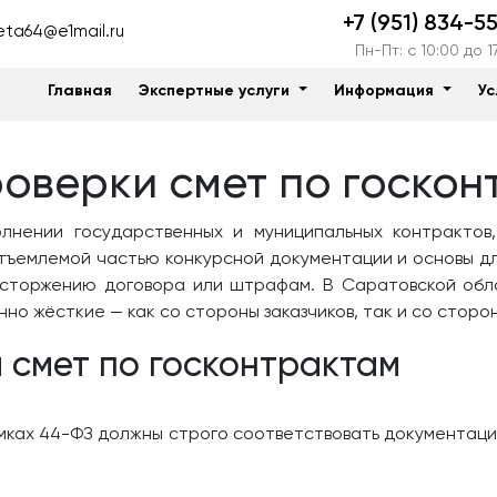
+7 (951) 834-5
ta64@e1mail.ru
Пн-Пт: c 10:00 до 1
Главная
Экспертные услуги
Информация
Ус
оверки смет по госкон
олнении государственных и муниципальных контрактов
тъемлемой частью конкурсной документации и основы д
расторжению договора или штрафам. В Саратовской обла
но жёсткие — как со стороны заказчиков, так и со сторо
 смет по госконтрактам
мках 44-ФЗ должны строго соответствовать документации