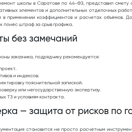
ремонт школы в Саратове по 44-ФЗ, представил смету 
тивных элементов и дополнительных отделочных работ 
я в применении коэффициентов и расчетах объёмов. Д
к понёс штраф за срыв графика.
ты без замечаний
роны заказчика, подрядчику рекомендуется:
проект.
тивов и индексов.
ектировку пояснительной запиской.
оверку или негосударственную экспертизу.
х ТЗ и условиям контракта.
рка — защита от рисков по г
кументация становится не просто расчётным инструмен